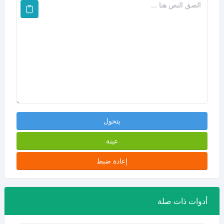
يتحول
عينة
إعادة ضبط
أدوات ذات صلة