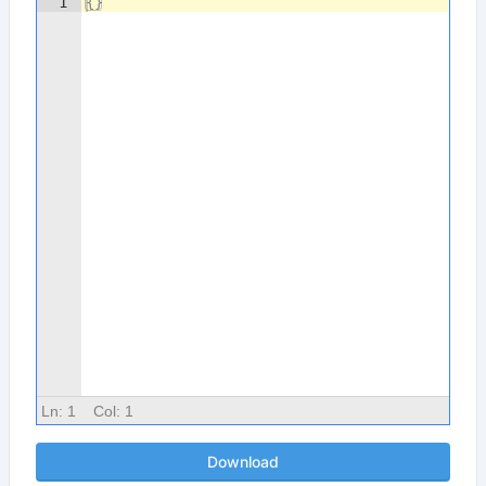
1
{
}
Ln:
1
Col:
1
Download