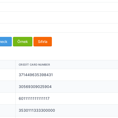
heck
Örnek
Sıfırla
CREDIT CARD NUMBER
371449635398431
30569309025904
6011111111111117
3530111333300000