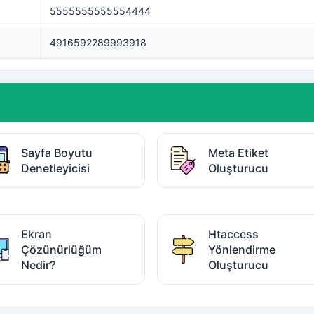
5555555555554444
4916592289993918
Sayfa Boyutu
Meta Etiket
Denetleyicisi
Oluşturucu
Ekran
Htaccess
Çözünürlüğüm
Yönlendirme
Nedir?
Oluşturucu