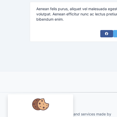
Aenean felis purus, aliquet vel malesuada eges
volutpat. Aenean efficitur nunc ac lectus pretiu
bibendum enim.
Share 
About Us
qartvelo.com free online tools and services made by