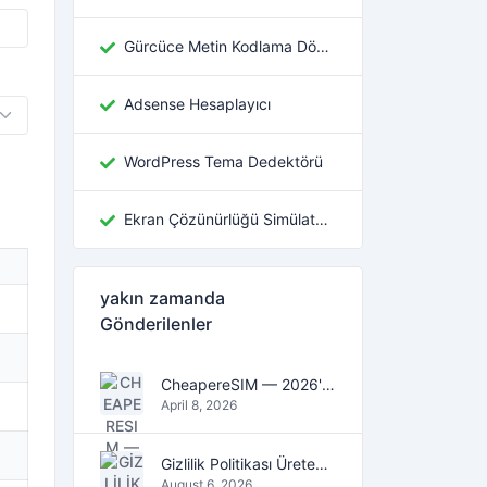
Gürcüce Metin Kodlama Dönüştürücü
Adsense Hesaplayıcı
WordPress Tema Dedektörü
Ekran Çözünürlüğü Simülatörü
yakın zamanda
Gönderilenler
CheapereSIM — 2026'da seyahat için en ucuz eSIM veri planlarını bulun
April 8, 2026
Gizlilik Politikası Üreteci: Dijital Çağın Olmazsa Olmaz Aracı
August 6, 2026