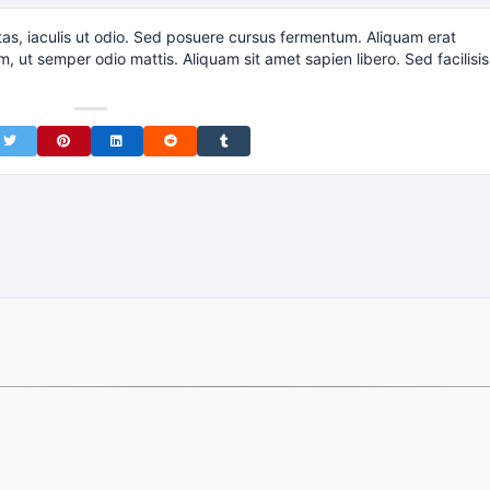
tas, iaculis ut odio. Sed posuere cursus fermentum. Aliquam erat
m, ut semper odio mattis. Aliquam sit amet sapien libero. Sed facilisis
on Facebook
Share on Twitter
Share on Pinterest
Share on LinkedIn
Share on Reddit
Share on Tumblr