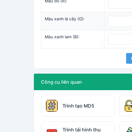
Màu đỏ (R):
Màu xanh lá cây (G):
Màu xanh lam (B):
Công cụ liên quan
Trình tạo MD5
Trình tải hình thu