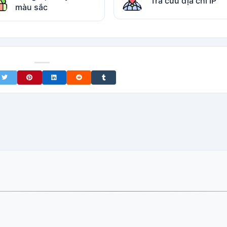
Tra cứu địa chỉ IP
màu sắc
on Facebook
Share on Twitter
Share on Pinterest
Share on LinkedIn
Share on Reddit
Share on Tumblr