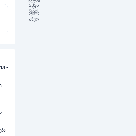
PDF-
ა.
ს
ება