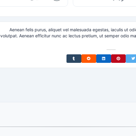
Aenean felis purus, aliquet vel malesuada egestas, iaculis ut o
volutpat. Aenean efficitur nunc ac lectus pretium, ut semper odio matt
Share on Tumblr
Share on Reddit
Share on LinkedIn
Share on Pinterest
Share on Twitter
Share on F