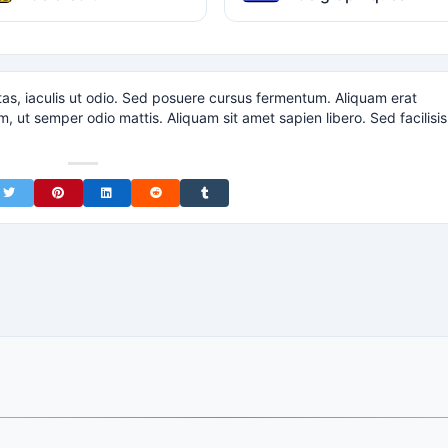
tas, iaculis ut odio. Sed posuere cursus fermentum. Aliquam erat
m, ut semper odio mattis. Aliquam sit amet sapien libero. Sed facilisis
on Facebook
Share on Twitter
Share on Pinterest
Share on LinkedIn
Share on Reddit
Share on Tumblr