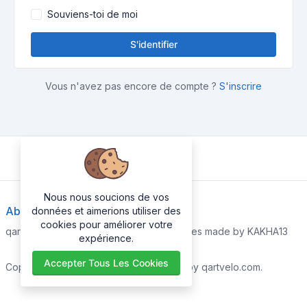
Souviens-toi de moi
S'identifier
Vous n'avez pas encore de compte ?
S'inscrire
Nous nous soucions de vos
About Us
données et aimerions utiliser des
cookies pour améliorer votre
qartvelo.com free online tools and services made by KAKHA13
expérience.
Accepter Tous Les Cookies
Copyrights © 2026. All Rights Reserved by qartvelo.com.