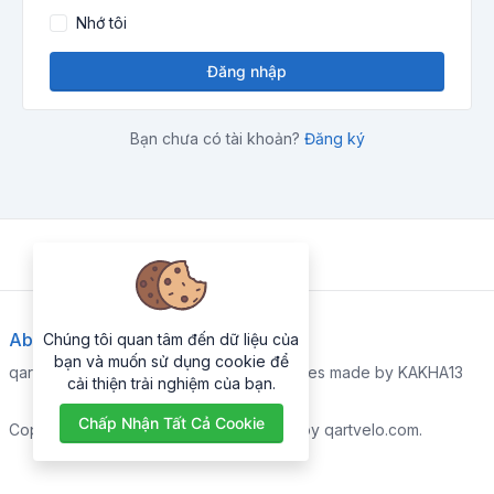
Nhớ tôi
Đăng nhập
Bạn chưa có tài khoản?
Đăng ký
About Us
Chúng tôi quan tâm đến dữ liệu của
bạn và muốn sử dụng cookie để
qartvelo.com free online tools and services made by KAKHA13
cải thiện trải nghiệm của bạn.
Chấp Nhận Tất Cả Cookie
Copyrights © 2026. All Rights Reserved by qartvelo.com.