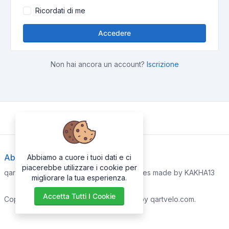
Ricordati di me
Accedere
Non hai ancora un account?
Iscrizione
About Us
Abbiamo a cuore i tuoi dati e ci
piacerebbe utilizzare i cookie per
qartvelo.com free online tools and services made by KAKHA13
migliorare la tua esperienza.
Accetta Tutti I Cookie
Copyrights © 2026. All Rights Reserved by qartvelo.com.