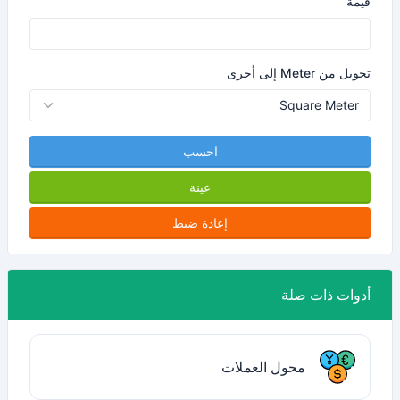
قيمة
تحويل من Meter إلى أخرى
احسب
عينة
إعادة ضبط
أدوات ذات صلة
محول العملات