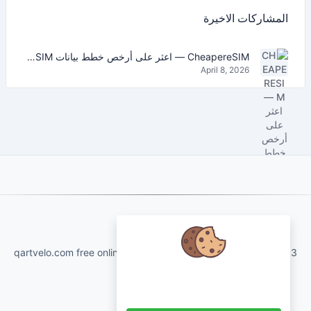
المشاركات الاخيرة
CheapereSIM — اعثر على أرخص خطط بيانات eSIM للسفر في 2026
April 8, 2026
About Us
qartvelo.com free online tools and services made by KAKHA13
نحن نهتم ببياناتك ونود استخدام ملفات
تعريف الارتباط لتحسين تجربتك.