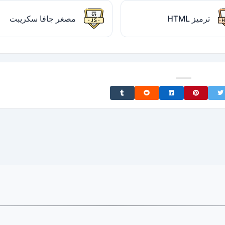
ترميز HTML
مصغر جافا سكريبت
Share on Tumblr
Share on Reddit
Share on LinkedIn
Share on Pinterest
Share on Twitter
Share on F