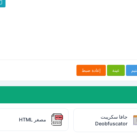
تيم
عينة
إعادة ضبط
جافا سكريبت
مصغر HTML
Deobfuscator