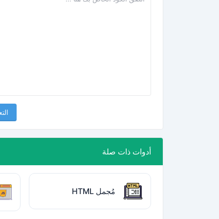
التع
أدوات ذات صلة
مُجمل HTML