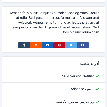
Aenean felis purus, aliquet vel malesuada egestas, iaculis
ut odio. Sed posuere cursus fermentum. Aliquam erat
volutpat. Aenean efficitur nunc ac lectus pretium, ut
semper odio mattis. Aliquam sit amet sapien libero. Sed
facilisis bibendum enim.
Share on Tumblr
Share on Reddit
Share on LinkedIn
Share on Pinterest
Share on Twitter
Share on Facebook
أدوات شعبية
NPM Version Notifier
حاسبة Adsense
ووردبريس موضوع الكاشف