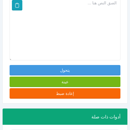
يتحول
عينة
إعادة ضبط
أدوات ذات صلة