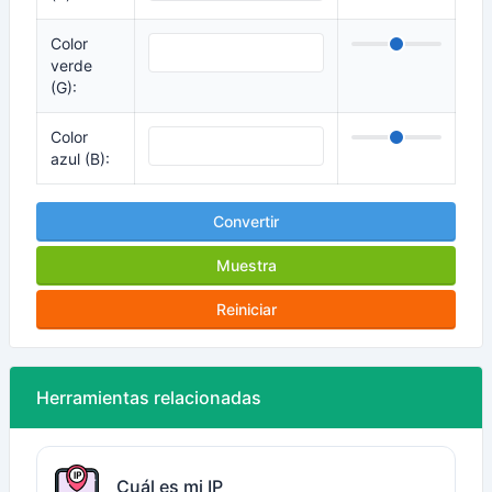
Color
verde
(G):
Color
azul (B):
Convertir
Muestra
Reiniciar
Herramientas relacionadas
Cuál es mi IP