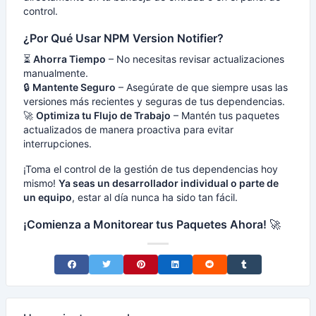
control.
¿Por Qué Usar NPM Version Notifier?
⏳
Ahorra Tiempo
– No necesitas revisar actualizaciones
manualmente.
🔒
Mantente Seguro
– Asegúrate de que siempre usas las
versiones más recientes y seguras de tus dependencias.
🚀
Optimiza tu Flujo de Trabajo
– Mantén tus paquetes
actualizados de manera proactiva para evitar
interrupciones.
¡Toma el control de la gestión de tus dependencias hoy
mismo!
Ya seas un desarrollador individual o parte de
un equipo
, estar al día nunca ha sido tan fácil.
¡Comienza a Monitorear tus Paquetes Ahora!
🚀
Share on Facebook
Share on Twitter
Share on Pinterest
Share on LinkedIn
Share on Reddit
Share on Tumblr