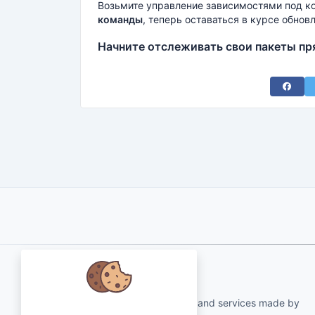
Возьмите управление зависимостями под к
команды
, теперь оставаться в курсе обнов
Начните отслеживать свои пакеты пр
Share 
About Us
qartvelo.com free online tools and services made by
Мы заботимся о ваших данных и