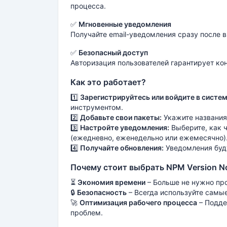
процесса.
✅
Мгновенные уведомления
Получайте email-уведомления сразу после 
✅
Безопасный доступ
Авторизация пользователей гарантирует ко
Как это работает?
1️⃣
Зарегистрируйтесь или войдите в систем
инструментом.
2️⃣
Добавьте свои пакеты:
Укажите названия
3️⃣
Настройте уведомления:
Выберите, как 
(ежедневно, еженедельно или ежемесячно)
4️⃣
Получайте обновления:
Уведомления буду
Почему стоит выбрать NPM Version Not
⏳
Экономия времени
– Больше не нужно пр
🔒
Безопасность
– Всегда используйте самы
🚀
Оптимизация рабочего процесса
– Подде
проблем.