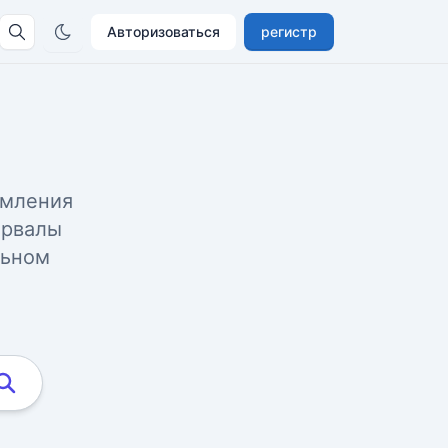
Авторизоваться
регистр
омления
ервалы
льном