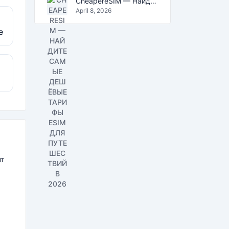
CheapereSIM — Найдите самые дешёвые тарифы eSIM для путешествий в 2026
April 8, 2026
е
нт