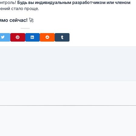
онтроль!
Будь вы индивидуальным разработчиком или членом
лений стало проще.
ямо сейчас!
🚀
on Facebook
Share on Twitter
Share on Pinterest
Share on LinkedIn
Share on Reddit
Share on Tumblr