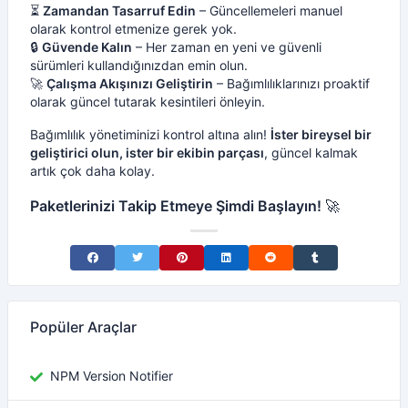
⏳
Zamandan Tasarruf Edin
– Güncellemeleri manuel
olarak kontrol etmenize gerek yok.
🔒
Güvende Kalın
– Her zaman en yeni ve güvenli
sürümleri kullandığınızdan emin olun.
🚀
Çalışma Akışınızı Geliştirin
– Bağımlılıklarınızı proaktif
olarak güncel tutarak kesintileri önleyin.
Bağımlılık yönetiminizi kontrol altına alın!
İster bireysel bir
geliştirici olun, ister bir ekibin parçası
, güncel kalmak
artık çok daha kolay.
Paketlerinizi Takip Etmeye Şimdi Başlayın!
🚀
Share on Facebook
Share on Twitter
Share on Pinterest
Share on LinkedIn
Share on Reddit
Share on Tumblr
Popüler Araçlar
NPM Version Notifier