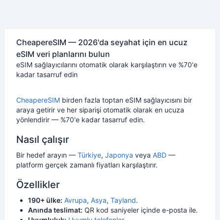
CheapereSIM — 2026'da seyahat için en ucuz
eSIM veri planlarını bulun
eSIM sağlayıcılarını otomatik olarak karşılaştırın ve %70'e
kadar tasarruf edin
CheapereSIM
birden fazla toptan eSIM sağlayıcısını bir
araya getirir ve her siparişi otomatik olarak en ucuza
yönlendirir — %70'e kadar tasarruf edin.
Nasıl çalışır
Bir hedef arayın —
Türkiye
,
Japonya
veya
ABD
—
platform gerçek zamanlı fiyatları karşılaştırır.
Özellikler
190+ ülke:
Avrupa
,
Asya
,
Tayland
.
Anında teslimat:
QR kod saniyeler içinde e-posta ile.
Uyumluluk:
Uyumlu telefonlar
.