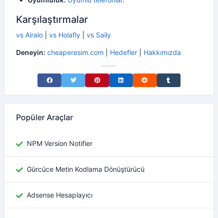
Karşılaştırmalar
vs Airalo
|
vs Holafly
|
vs Saily
Deneyin:
cheaperesim.com
|
Hedefler
|
Hakkımızda
Share on Facebook
Share on Twitter
Share on Pinterest
Share on LinkedIn
Share on Reddit
Share on Tumblr
Popüler Araçlar
NPM Version Notifier
Gürcüce Metin Kodlama Dönüştürücü
Adsense Hesaplayıcı