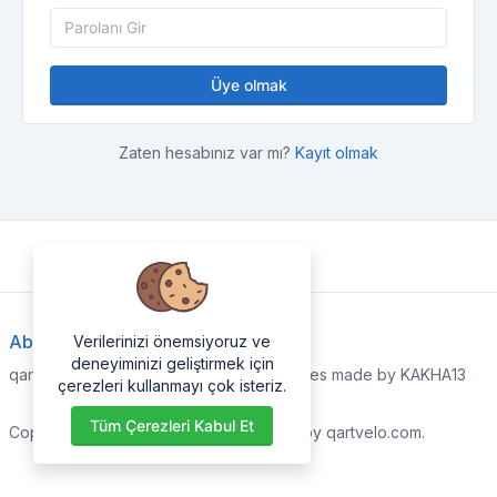
Üye olmak
Zaten hesabınız var mı?
Kayıt olmak
About Us
Verilerinizi önemsiyoruz ve
deneyiminizi geliştirmek için
qartvelo.com free online tools and services made by KAKHA13
çerezleri kullanmayı çok isteriz.
Tüm Çerezleri Kabul Et
Copyrights © 2026. All Rights Reserved by qartvelo.com.