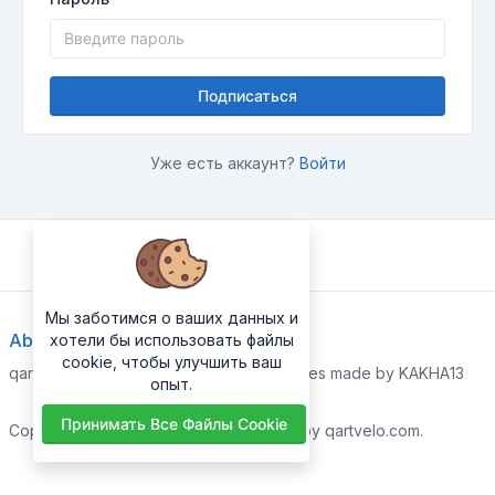
Подписаться
Уже есть аккаунт?
Войти
Мы заботимся о ваших данных и
About Us
хотели бы использовать файлы
cookie, чтобы улучшить ваш
qartvelo.com free online tools and services made by KAKHA13
опыт.
Принимать Все Файлы Cookie
Copyrights © 2026. All Rights Reserved by qartvelo.com.