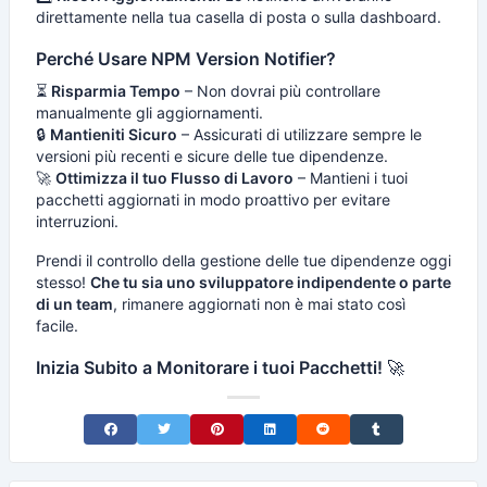
direttamente nella tua casella di posta o sulla dashboard.
Perché Usare NPM Version Notifier?
⏳
Risparmia Tempo
– Non dovrai più controllare
manualmente gli aggiornamenti.
🔒
Mantieniti Sicuro
– Assicurati di utilizzare sempre le
versioni più recenti e sicure delle tue dipendenze.
🚀
Ottimizza il tuo Flusso di Lavoro
– Mantieni i tuoi
pacchetti aggiornati in modo proattivo per evitare
interruzioni.
Prendi il controllo della gestione delle tue dipendenze oggi
stesso!
Che tu sia uno sviluppatore indipendente o parte
di un team
, rimanere aggiornati non è mai stato così
facile.
Inizia Subito a Monitorare i tuoi Pacchetti!
🚀
Share on Facebook
Share on Twitter
Share on Pinterest
Share on LinkedIn
Share on Reddit
Share on Tumblr