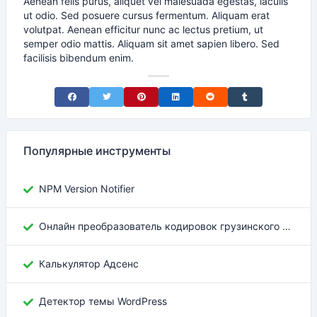
Aenean felis purus, aliquet vel malesuada egestas, iaculis
ut odio. Sed posuere cursus fermentum. Aliquam erat
volutpat. Aenean efficitur nunc ac lectus pretium, ut
semper odio mattis. Aliquam sit amet sapien libero. Sed
facilisis bibendum enim.
Share on Facebook
Share on Twitter
Share on Pinterest
Share on LinkedIn
Share on Reddit
Share on Tumblr
Популярные инструменты
NPM Version Notifier
Онлайн преобразователь кодировок грузинского текста
Калькулятор Адсенс
Детектор темы WordPress