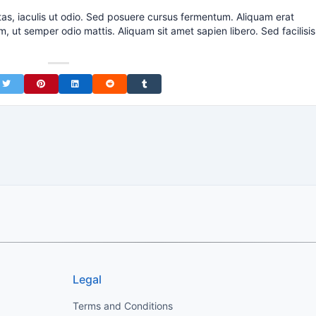
tas, iaculis ut odio. Sed posuere cursus fermentum. Aliquam erat
m, ut semper odio mattis. Aliquam sit amet sapien libero. Sed facilisis
on Facebook
Share on Twitter
Share on Pinterest
Share on LinkedIn
Share on Reddit
Share on Tumblr
Legal
Terms and Conditions