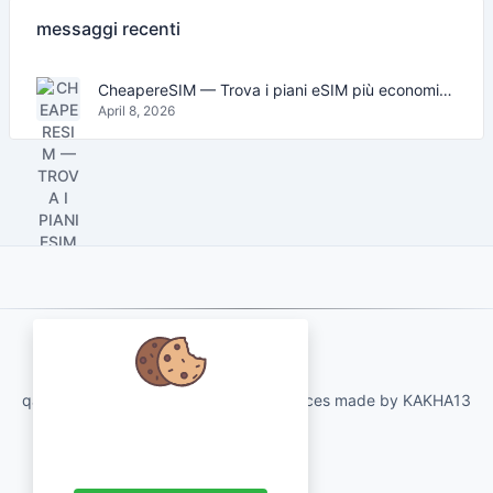
messaggi recenti
CheapereSIM — Trova i piani eSIM più economici per viaggiare nel 2026
April 8, 2026
About Us
qartvelo.com free online tools and services made by KAKHA13
Abbiamo a cuore i tuoi dati e ci
piacerebbe utilizzare i cookie per
migliorare la tua esperienza.