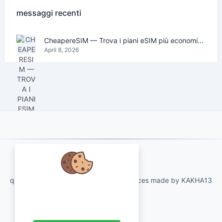
messaggi recenti
CheapereSIM — Trova i piani eSIM più economici per viaggiare nel 2026
April 8, 2026
About Us
qartvelo.com free online tools and services made by KAKHA13
Abbiamo a cuore i tuoi dati e ci
piacerebbe utilizzare i cookie per
migliorare la tua esperienza.