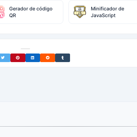
Gerador de código
Minificador de
QR
JavaScript
on Facebook
Share on Twitter
Share on Pinterest
Share on LinkedIn
Share on Reddit
Share on Tumblr