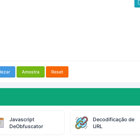
lezar
Amostra
Reset
Javascript
Decodificação de
DeObfuscator
URL