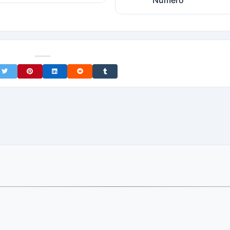
Número
on Facebook
Share on Twitter
Share on Pinterest
Share on LinkedIn
Share on Reddit
Share on Tumblr