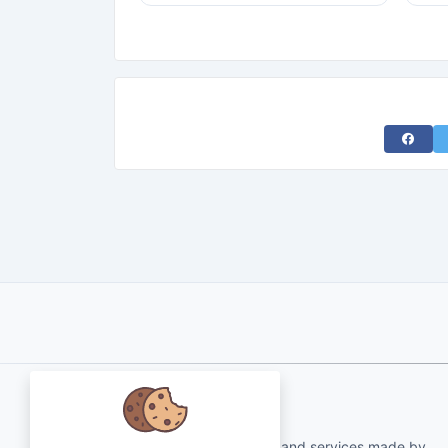
Share 
About Us
qartvelo.com free online tools and services made by