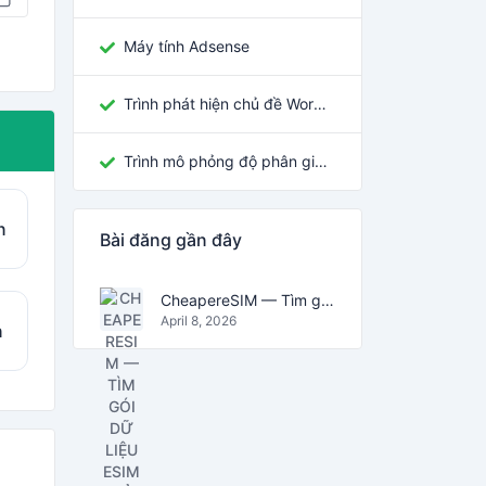
Máy tính Adsense
Trình phát hiện chủ đề WordPress
Trình mô phỏng độ phân giải màn hình
n
Bài đăng gần đây
CheapereSIM — Tìm gói dữ liệu eSIM rẻ nhất cho du lịch năm 2026
April 8, 2026
n