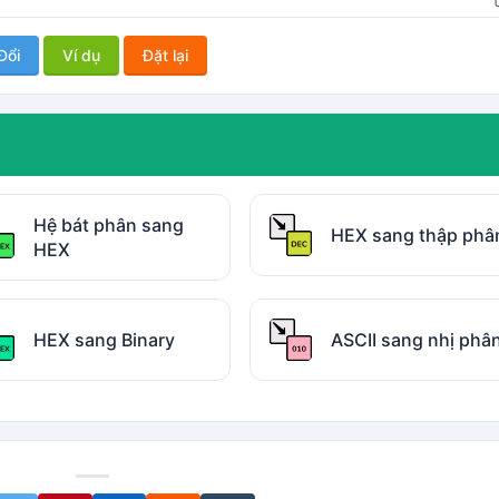
Đổi
Ví dụ
Đặt lại
Hệ bát phân sang
HEX sang thập phâ
HEX
HEX sang Binary
ASCII sang nhị phâ