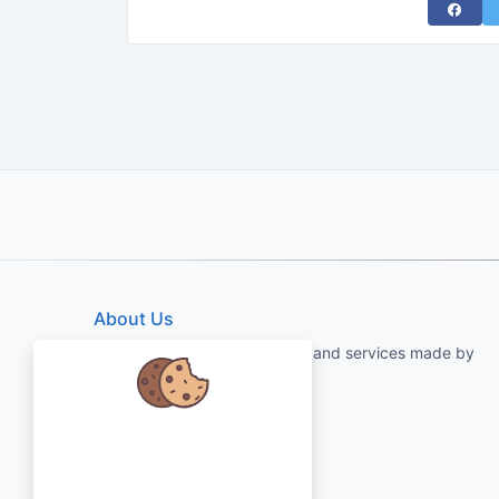
Share 
About Us
qartvelo.com free online tools and services made by
KAKHA13
Chúng tôi quan tâm đến dữ liệu của
bạn và muốn sử dụng cookie để cải
thiện trải nghiệm của bạn.