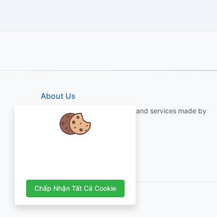
About Us
qartvelo.com free online tools and services made by
KAKHA13
Chúng tôi quan tâm đến dữ liệu của
bạn và muốn sử dụng cookie để cải
thiện trải nghiệm của bạn.
Chấp Nhận Tất Cả Cookie