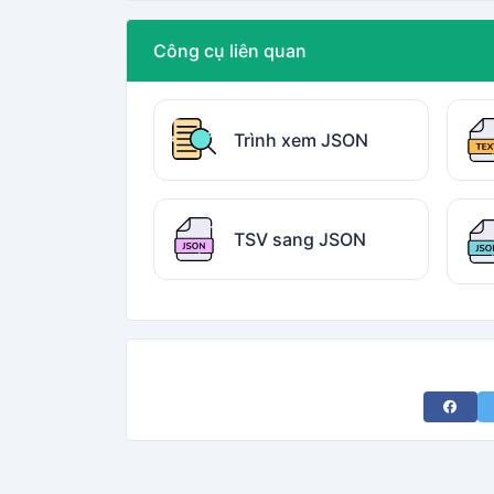
Công cụ liên quan
Trình xem JSON
TSV sang JSON
Share 