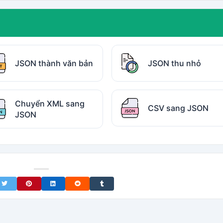
JSON thành văn bản
JSON thu nhỏ
Chuyển XML sang
CSV sang JSON
JSON
on Facebook
Share on Twitter
Share on Pinterest
Share on LinkedIn
Share on Reddit
Share on Tumblr