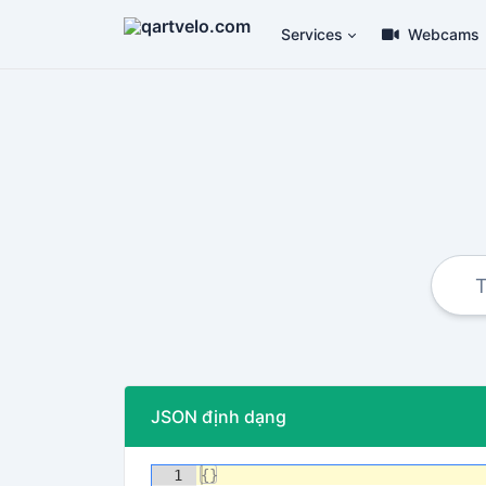
Services
Webcams
JSON định dạng
1
{
}