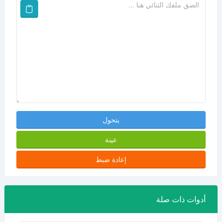
يتحول
عينة
إعادة ضبط
أدوات ذات صلة