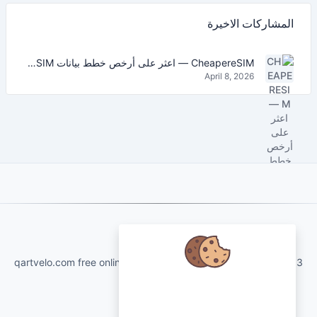
المشاركات الاخيرة
CheapereSIM — اعثر على أرخص خطط بيانات eSIM للسفر في 2026
April 8, 2026
About Us
qartvelo.com free online tools and services made by KAKHA13
نحن نهتم ببياناتك ونود استخدام ملفات
تعريف الارتباط لتحسين تجربتك.