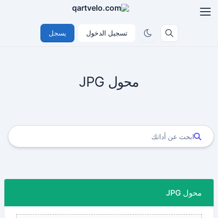
تسجيل الدخول
يسجل
محول JPG
محول JPG