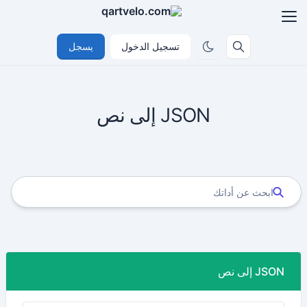
تسجيل الدخول
يسجل
JSON إلى نص
JSON إلى نص