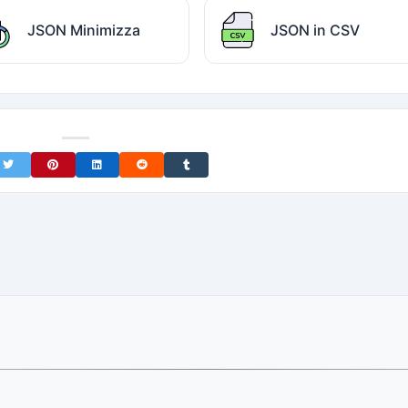
JSON Minimizza
JSON in CSV
on Facebook
Share on Twitter
Share on Pinterest
Share on LinkedIn
Share on Reddit
Share on Tumblr