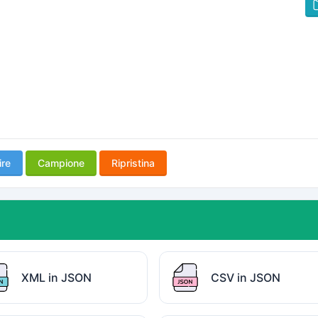
ire
Campione
Ripristina
XML in JSON
CSV in JSON