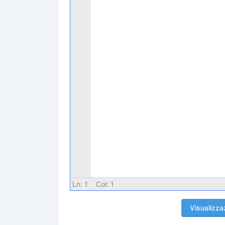
Ln:
1
Col:
1
Visualizza