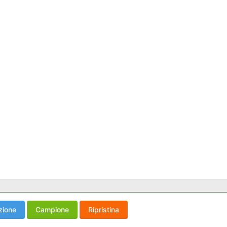
zione
Campione
Ripristina