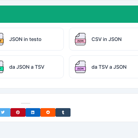
JSON in testo
CSV in JSON
da JSON a TSV
da TSV a JSON
on Facebook
Share on Twitter
Share on Pinterest
Share on LinkedIn
Share on Reddit
Share on Tumblr