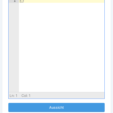
1
{
}
Ln:
1
Col:
1
Aussicht