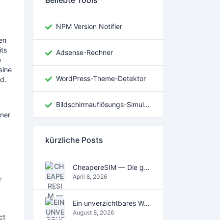
Beliebte Tools
NPM Version Notifier
en
ts
Adsense-Rechner
e
eine
WordPress-Theme-Detektor
nd.
Bildschirmauflösungs-Simulator
iner
kürzliche Posts
CheapereSIM — Die günstigsten eSIM-Datentarife für Reisen 2026
April 8, 2026
r
Ein unverzichtbares Werkzeug für das digitale Zeitalter
August 8, 2026
ct