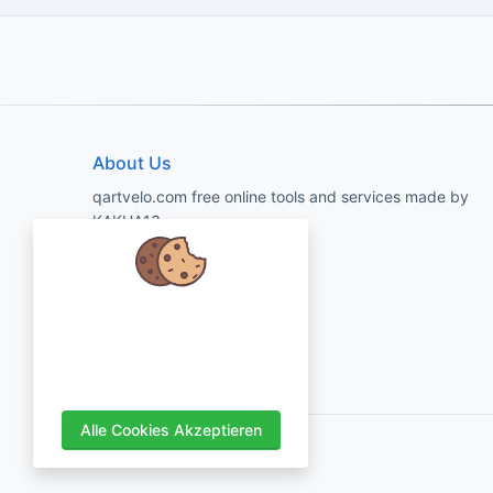
About Us
qartvelo.com free online tools and services made by
KAKHA13
Wir kümmern uns um Ihre Daten
und würden gerne Cookies
verwenden, um Ihr Erlebnis zu
verbessern.
Alle Cookies Akzeptieren