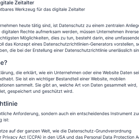
itale Zeitalter
tbares Werkzeug für das digitale Zeitalter
rnehmen heute tätig sind, ist Datenschutz zu einem zentralen Anlieg
 digitalen Rechte aufmerksam werden, müssen Unternehmen ihrersei
chtigsten Möglichkeiten, dies zu tun, besteht darin, eine umfassend
soll das Konzept eines Datenschutzrichtlinien-Generators vorstellen, s
n, die bei der Erstellung einer Datenschutzrichtlinie unerlässlich si
ie
?
rklärung, die erklärt, wie ein Unternehmen oder eine Website Daten se
habt. Sie ist ein wichtiger Bestandteil einer Website, mobilen
tionen sammelt. Sie gibt an, welche Art von Daten gesammelt wird,
et, gespeichert und geschützt wird.
tlinie
echtliche Anforderung, sondern auch ein entscheidendes Instrument zu
 ist:
etze auf der ganzen Welt, wie die Datenschutz-Grundverordnung
r Privacy Act (CCPA) in den USA und das Personal Data Protection A