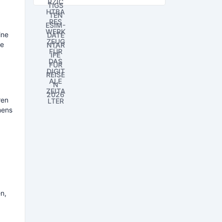
ine
ie
ren
mens
n,