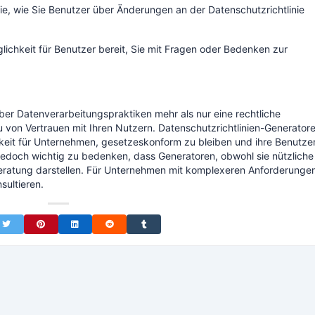
Sie, wie Sie Benutzer über Änderungen an der Datenschutzrichtlinie
öglichkeit für Benutzer bereit, Sie mit Fragen oder Bedenken zur
über Datenverarbeitungspraktiken mehr als nur eine rechtliche
au von Vertrauen mit Ihren Nutzern. Datenschutzrichtlinien-Generator
hkeit für Unternehmen, gesetzeskonform zu bleiben und ihre Benutze
t jedoch wichtig zu bedenken, dass Generatoren, obwohl sie nützliche
Beratung darstellen. Für Unternehmen mit komplexeren Anforderungen
sultieren.
on Facebook
Share on Twitter
Share on Pinterest
Share on LinkedIn
Share on Reddit
Share on Tumblr