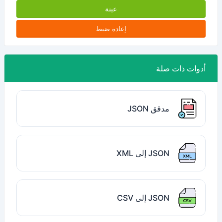
عينة
إعادة ضبط
أدوات ذات صلة
مدقق JSON
JSON إلى XML
JSON إلى CSV