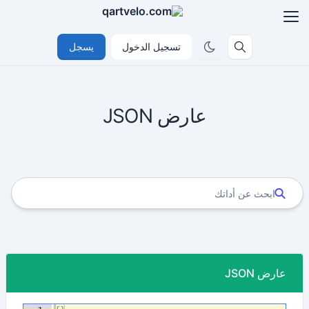
تسجيل الدخول
يسجل
عارض JSON
عارض JSON