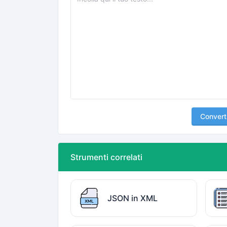
Convert
Strumenti correlati
JSON in XML