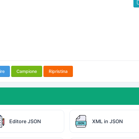
ire
Campione
Ripristina
Editore JSON
XML in JSON