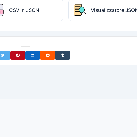
CSV in JSON
Visualizzatore JSO
on Facebook
Share on Twitter
Share on Pinterest
Share on LinkedIn
Share on Reddit
Share on Tumblr