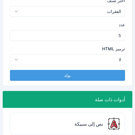
اختر صنف
عدد
ترميز HTML
يولد
أدوات ذات صلة
نص إلى سبيكة