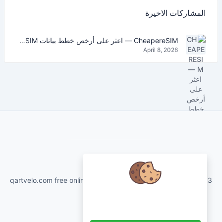
المشاركات الاخيرة
CheapereSIM — اعثر على أرخص خطط بيانات eSIM للسفر في 2026
April 8, 2026
About Us
qartvelo.com free online tools and services made by KAKHA13
نحن نهتم ببياناتك ونود استخدام ملفات
تعريف الارتباط لتحسين تجربتك.