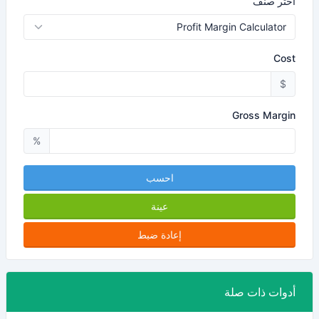
اختر صنف
Cost
$
Gross Margin
%
احسب
عينة
إعادة ضبط
أدوات ذات صلة