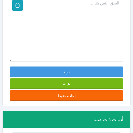
يولد
عينة
إعادة ضبط
أدوات ذات صلة