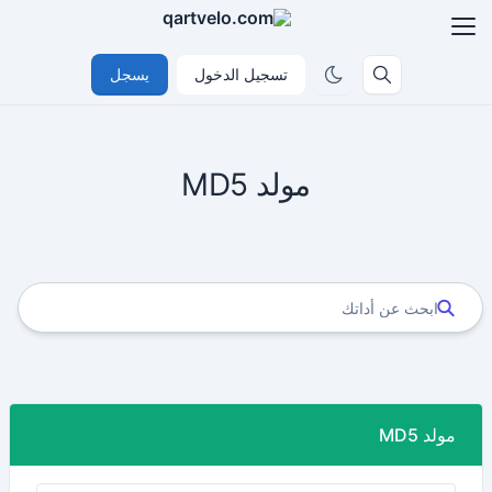
تسجيل الدخول
يسجل
مولد MD5
مولد MD5