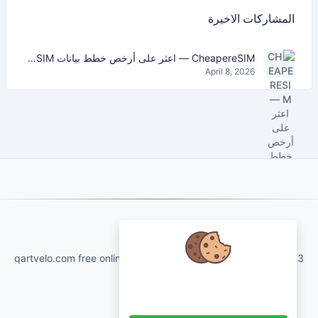
المشاركات الاخيرة
CheapereSIM — اعثر على أرخص خطط بيانات eSIM للسفر في 2026
April 8, 2026
About Us
qartvelo.com free online tools and services made by KAKHA13
نحن نهتم ببياناتك ونود استخدام ملفات
تعريف الارتباط لتحسين تجربتك.