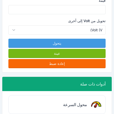
قيمة
تحويل من Volt إلى أخرى
يتحول
عينة
إعادة ضبط
أدوات ذات صلة
محول السرعة