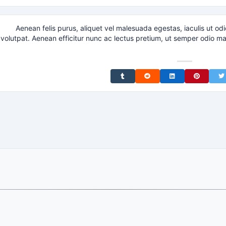
Aenean felis purus, aliquet vel malesuada egestas, iaculis ut o
volutpat. Aenean efficitur nunc ac lectus pretium, ut semper odio matt
Share on Tumblr
Share on Reddit
Share on LinkedIn
Share on Pinterest
Share on Twitter
Share on F