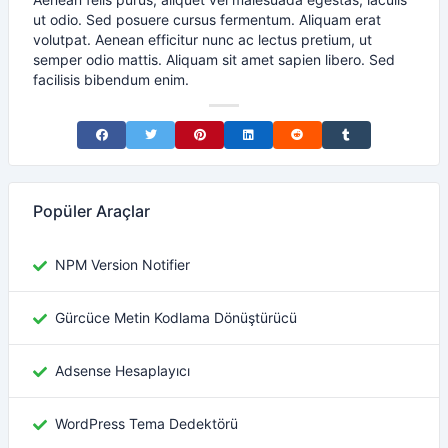
ut odio. Sed posuere cursus fermentum. Aliquam erat
volutpat. Aenean efficitur nunc ac lectus pretium, ut
semper odio mattis. Aliquam sit amet sapien libero. Sed
facilisis bibendum enim.
Share on Facebook
Share on Twitter
Share on Pinterest
Share on LinkedIn
Share on Reddit
Share on Tumblr
Popüler Araçlar
NPM Version Notifier
Gürcüce Metin Kodlama Dönüştürücü
Adsense Hesaplayıcı
WordPress Tema Dedektörü