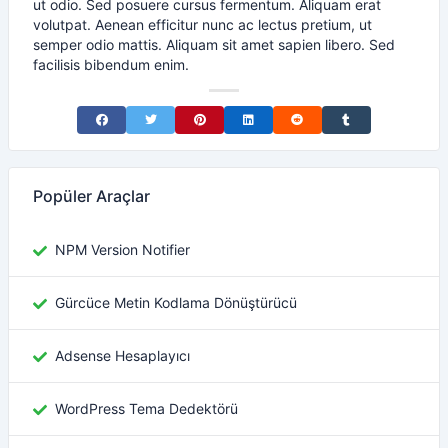
ut odio. Sed posuere cursus fermentum. Aliquam erat
volutpat. Aenean efficitur nunc ac lectus pretium, ut
semper odio mattis. Aliquam sit amet sapien libero. Sed
facilisis bibendum enim.
Share on Facebook
Share on Twitter
Share on Pinterest
Share on LinkedIn
Share on Reddit
Share on Tumblr
Popüler Araçlar
NPM Version Notifier
Gürcüce Metin Kodlama Dönüştürücü
Adsense Hesaplayıcı
WordPress Tema Dedektörü