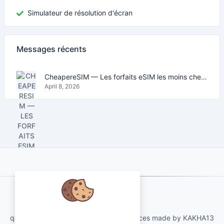
Simulateur de résolution d'écran
Messages récents
CheapereSIM — Les forfaits eSIM les moins chers pour voyager en 2026
April 8, 2026
About Us
Nous nous soucions de vos
qartvelo.com free online tools and services made by KAKHA13