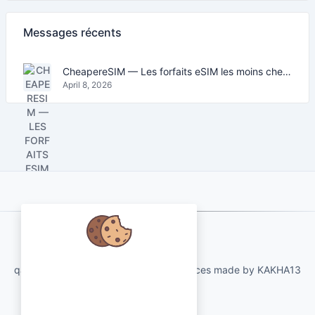
Messages récents
CheapereSIM — Les forfaits eSIM les moins chers pour voyager en 2026
April 8, 2026
About Us
Nous nous soucions de vos
qartvelo.com free online tools and services made by KAKHA13
données et aimerions utiliser des
cookies pour améliorer votre
expérience.