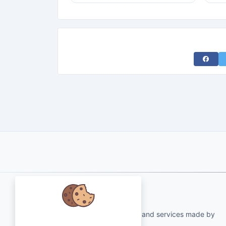
Share 
About Us
qartvelo.com free online tools and services made by
Abbiamo a cuore i tuoi dati e ci
KAKHA13