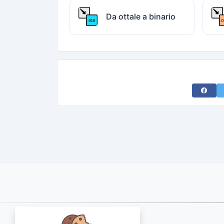
Da ottale a binario
Share 