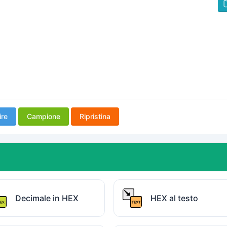
ire
Campione
Ripristina
Decimale in HEX
HEX al testo