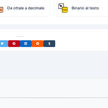
Da ottale a decimale
Binario al testo
on Facebook
Share on Twitter
Share on Pinterest
Share on LinkedIn
Share on Reddit
Share on Tumblr